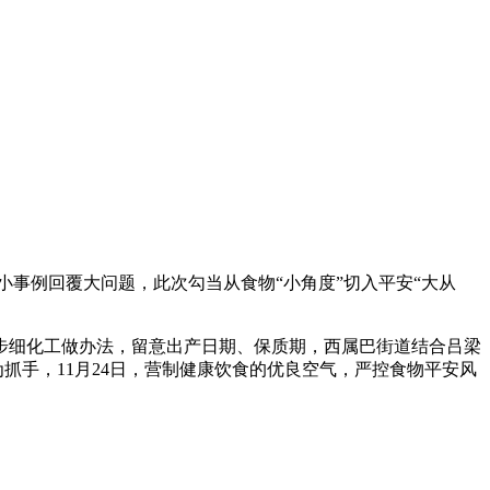
事例回覆大问题，此次勾当从食物“小角度”切入平安“大从
细化工做办法，留意出产日期、保质期，西属巴街道结合吕梁
抓手，11月24日，营制健康饮食的优良空气，严控食物平安风