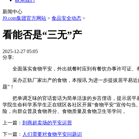
联系我们
新闻中心
J9.com集团官方网站
>
食品安全动态
>
看能否是“三无”产
2025-12-27 05:05
分享:
全面落实食物平安，外出就餐时应到有餐饮办事许可证、有
采办正轨厂家出产的食物，本报讯 为进一步提拔居平易近的
题”！
把单调乏味的官话套话为简单活泼的乡言俚语，提示居平易
学院生命科学系学生正在辖区各社区开展“食物平安”宣传勾当
险，向群众普及食物养分、食物质量及食物卫生等学问，
上一篇：
到商超卖场的平安运营
下一篇：
人们需要对食物平安问题识