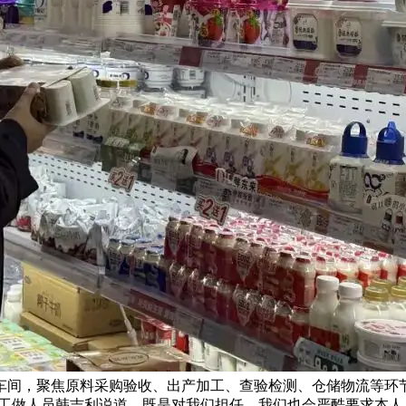
车间，聚焦原料采购验收、出产加工、查验检测、仓储物流等环
合工做人员韩吉利说道。既是对我们担任，我们也会严酷要求本人