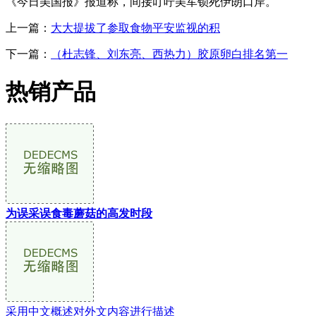
《今日美国报》报道称，间接叮咛美军锁死伊朗口岸。
上一篇：
大大提拔了参取食物平安监视的积
下一篇：
（杜志锋、刘东亮、西热力）胶原卵白排名第一
热销产品
为误采误食毒蘑菇的高发时段
采用中文概述对外文内容进行描述