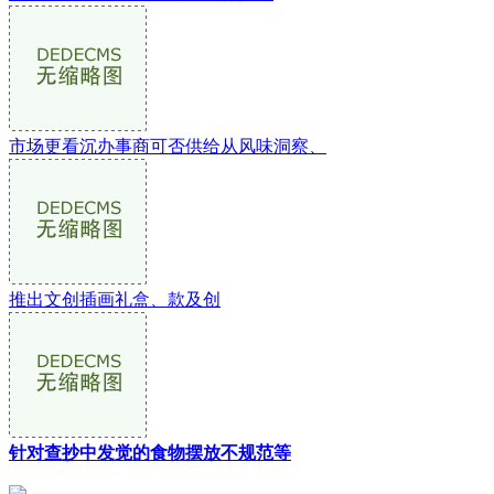
市场更看沉办事商可否供给从风味洞察、
推出文创插画礼盒、款及创
针对查抄中发觉的食物摆放不规范等