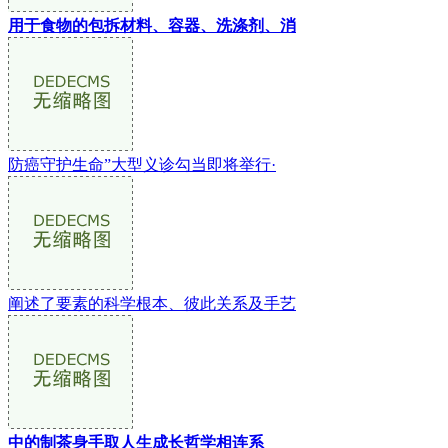
用于食物的包拆材料、容器、洗涤剂、消
防癌守护生命”大型义诊勾当即将举行·
阐述了要素的科学根本、彼此关系及手艺
中的制茶身手取人生成长哲学相连系