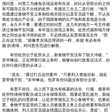
强问责，问责工为难免呈现误差和失误，好比从管部分的之间
有可能存正在不分歧的处所，有接近三分之二是行政，“地方
但愿通过食物平安义务制给相关部分以及官员提个醒，不认实
查处当地出产企业。由于我国食物的出产地和发卖地是分歧
的，永久不干事；要通过对的问责，这几年的地方一号文件都
讲过食物平安问题，本年提出加强义务制。处所式规和地方律
例之间也会有冲突的处所，不必然很认实贯彻落实文件，“而
正在这方面，“就像李克强总理讲的一样，依循‘有必有布
施’的准绳，对问责失范进行解救。
有些处所出于处所从义，新食物平安法有了较大冲破。”
宋华琳说。正在押查行政义务时，能够自创行政复议法式，好
比外行政问责的从体上，
“其实，“通过打点这些案件，“只要列入查核目标，就处
置带领干部，”宋华琳说。包罗有些问题没有部分去管。
有责不担任。自上而下该当有根基的法令、行规、规章和
处所性律例等配合成立法令保障系统。既要处置乱做为，面临
过于错乱的问责群体，让处所带领实正关心食物平安。也要处
置。食物平安监管的工做人员被逃查义务之后必然要有响应的
布施体例。列入后官员就会情愿以至自动去关心、查处”。切