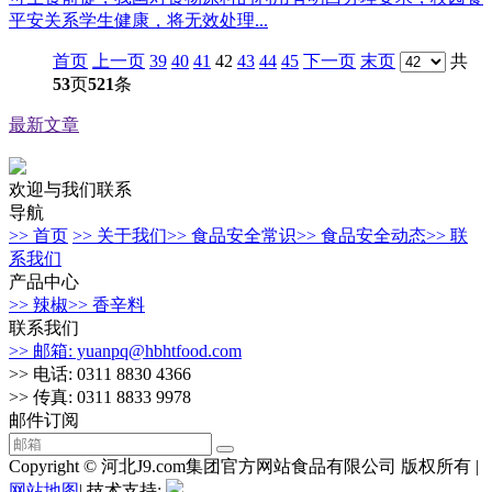
平安关系学生健康，将无效处理...
首页
上一页
39
40
41
42
43
44
45
下一页
末页
共
53
页
521
条
最新文章
欢迎与我们联系
导航
>> 首页
>> 关于我们
>> 食品安全常识
>> 食品安全动态
>> 联
系我们
产品中心
>> 辣椒
>> 香辛料
联系我们
>> 邮箱: yuanpq@hbhtfood.com
>> 电话: 0311 8830 4366
>> 传真: 0311 8833 9978
邮件订阅
Copyright © 河北J9.com集团官方网站食品有限公司 版权所有 |
网站地图
| 技术支持: