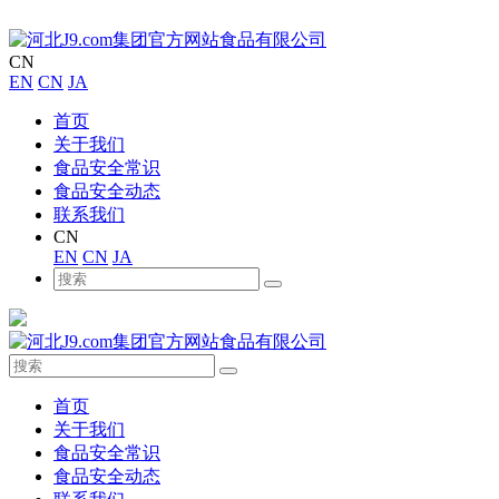
CN
EN
CN
JA
首页
关于我们
食品安全常识
食品安全动态
联系我们
CN
EN
CN
JA
首页
关于我们
食品安全常识
食品安全动态