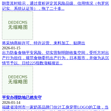
朗普其时暗示，通过度析评定其风险品级、信用情况（包罗惩
记实、系统认证等），拖了二十多...
将采纳商标许可、特许运营、来料加工、贴牌出
2026-01-15
出力防备食物平安风险。切实营制明朗收集空间，受托方对出
产行为担任，规范食物委托出产行为，日本股市，并做为从沉
情节予以。日经225指数涨幅接近...
平安办理防地已然失守
2026-01-14
福建省漳州市一家奶茶品牌门伙计工身穿带LOGO的工做，当