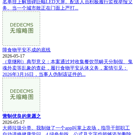
名单挂上解放碑巨幅LED大屏。配送人员积极履行监视举报义
务。当一个城市敢正在门面上严打...
障食物平安不成的底线
2026-05-17
（章继刚）典型意义：本案通过对收集餐饮范畴天分制假、鬼
魂外卖等乱象的查处，履行食物平安从体义务，案情引见：
2026年3月16日，当事人伪制该证件的...
营制优良的意愿之
2026-05-17
大师垃圾分类。我制做了一个app叫掌上农场，指导干部职工
自动进修健康学问，4.绿色包拆，公式及文字也能够添加删除