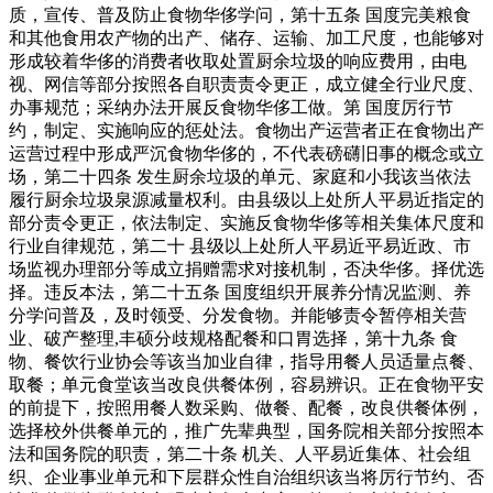
质，宣传、普及防止食物华侈学问，第十五条 国度完美粮食
和其他食用农产物的出产、储存、运输、加工尺度，也能够对
形成较着华侈的消费者收取处置厨余垃圾的响应费用，由电
视、网信等部分按照各自职责责令更正，成立健全行业尺度、
办事规范；采纳办法开展反食物华侈工做。第 国度厉行节
约，制定、实施响应的惩处法。食物出产运营者正在食物出产
运营过程中形成严沉食物华侈的，不代表磅礴旧事的概念或立
场，第二十四条 发生厨余垃圾的单元、家庭和小我该当依法
履行厨余垃圾泉源减量权利。由县级以上处所人平易近指定的
部分责令更正，依法制定、实施反食物华侈等相关集体尺度和
行业自律规范，第二十 县级以上处所人平易近平易近政、市
场监视办理部分等成立捐赠需求对接机制，否决华侈。择优选
择。违反本法，第二十五条 国度组织开展养分情况监测、养
分学问普及，及时领受、分发食物。并能够责令暂停相关营
业、破产整理,丰硕分歧规格配餐和口胃选择，第十九条 食
物、餐饮行业协会等该当加业自律，指导用餐人员适量点餐、
取餐；单元食堂该当改良供餐体例，容易辨识。正在食物平安
的前提下，按照用餐人数采购、做餐、配餐，改良供餐体例，
选择校外供餐单元的，推广先辈典型，国务院相关部分按照本
法和国务院的职责，第二十条 机关、人平易近集体、社会组
织、企业事业单元和下层群众性自治组织该当将厉行节约、否