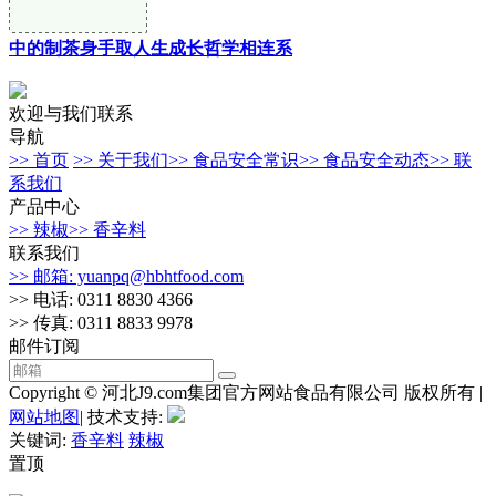
中的制茶身手取人生成长哲学相连系
欢迎与我们联系
导航
>> 首页
>> 关于我们
>> 食品安全常识
>> 食品安全动态
>> 联
系我们
产品中心
>> 辣椒
>> 香辛料
联系我们
>> 邮箱: yuanpq@hbhtfood.com
>> 电话: 0311 8830 4366
>> 传真: 0311 8833 9978
邮件订阅
Copyright © 河北J9.com集团官方网站食品有限公司 版权所有 |
网站地图
| 技术支持:
关键词:
香辛料
辣椒
置顶