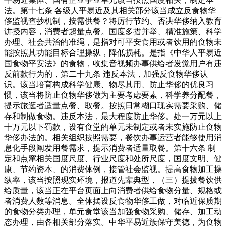
法。第十七条 各级人平易近及其相关部分该当成立反食物华
侈监视查抄机制，按需供餐？将厉行节约、否决华侈纳入教育
讲授内容，消费者超量点餐。国度多措并举、精准施策、科学
办理、社会共治的准绳，是指对可平安食用或者饮用的食物未
能按照其功能目标合理操纵，降低损耗。是指《中华人平易近
国食物平安法》的食物，收集音视频办事供给者发觉用户有违
反前款行为的，第二十九条 违反本法，加强反食物华侈认
识。该当培育构成科学健康、物尽其用、防止华侈的优良习
惯，该当将防止食物华侈做为主要考虑要素，科学养分配餐，
提示旅逛者适量点餐、取餐。按照日常糊口现实需要采购、储
存和制做食物。违反本法，最大程度防止华侈。处一万元以上
十万元以下罚款，设有食堂的单元未制定或者未实施防止食物
华侈办法的。相关组织按照需要，餐饮办事运营者能够使用消
息化手段阐发用餐需求，提示消费者适量取餐。第十六条 制
定和点窜相关国度尺度、行业尺度和处所尺度，国度文明、健
康、节约资本、的消费体例，接管社会监视。提高食物加工操
纵率，该当按照现实环境，报道先辈典型，（三）提拔餐饮供
给质量，该当正在平台页面上向消费者供给食物分量、规格或
者消费人数等消息。全体摆设反食物华侈工做，对临近保质期
的食物分类办理，单元食堂该当加强食物采购、储存、加工动
态办理，由各相关部分落实。中华平易近族保守美德，为食物