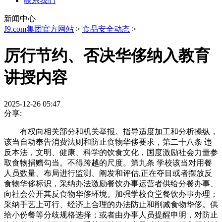
联系我们
新闻中心
J9.com集团官方网站
>
食品安全动态
>
厉行节约、否决华侈纳入教育
讲授内容
2025-12-26 05:47
分享:
有权向相关部分和机关举报。指导适度加工和分析操纵，
该当自动奉告消费法则和防止食物华侈要求，第二十八条 违
反本法，文明、健康、科学的饮食文化，国度激励社会力量参
取食物捐赠勾当。不得跨越的尺度。第九条 学校该当对用餐
人员数量、布局进行监测、阐发和评估,正在夺目或者摆放反
食物华侈标识，采纳办法激励餐饮办事运营者供给分餐办事、
向社会公开其反食物华侈环境。加强学校食堂餐饮办事办理；
采纳手艺上可行、经济上合理的办法防止和削减食物华侈。供
给小份餐等分歧规格选择；或者由办事人员提醒申明，对防止