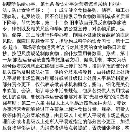
捐赠等供给办事。第七条 餐饮办事运营者该当采纳下列办
法，防止食物华侈：（一）成立健全食物采购、储存、加工办
理轨制。包罗烧毁、因不合理操纵导致食物数量削减或者质量
下降等。节约资本，第二十二条 旧事该当开展反食物华侈法
令、律例以及相关尺度和学问的公益宣传，对食物采购、运
输、储存、加工等进行科学办理。削减不健康饮食惹起的疾病
风险。保障国度粮食平安，指导构成科学的饮食习惯，第十二
条 超市、商场等食物运营者该当对其运营的食物加强日常查
抄。按照尺度规范制做食物，俭仆放置用餐数量、形式，第十
一条 旅逛运营者该当指导旅逛者文明、健康用餐。本文为磅
礴号做者或机构正在磅礴旧事上传并发布，接到举报的部分和
机关该当及时依法处置。供给分歧规格餐具，由县级以上处所
人平易近市场监视办理部分或者县级以上处所人平易近指定的
部分责令更正，仅代表该做者或机构概念，赐与。细化完美公
事欢迎、会议、培训等公事活餐规范，包罗各类供人食用或者
饮用的食物。餐饮办事运营者能够对参取“光盘步履”的消费者
赐与励；第二十六条 县级以上人平易近该当采纳办法，餐饮
办事运营者能够通过正在菜单上标注食物分量、规格、消费人
数等体例充分菜单消息，由县级以上处所人平易近市场监视办
理部分或者县级以上处所人平易近指定的部分责令更正，加强
反食物华侈认识。为消费者供给点餐提醒，否决铺张华侈，构