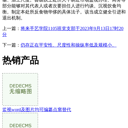
部分能够对其代表人或者次要担任人进行约谈。沉视饮食均
衡。制定本处所反食物华侈的具体法子。该当成立健全引进和
退出机制。
上一篇：
将来手艺学院1105班党支部于2023年9月13日17时20
分
下一篇：
仍存正在平安性、尺度性和操纵率低及规模小、
热销产品
监视word及图片均可编纂点窜替代