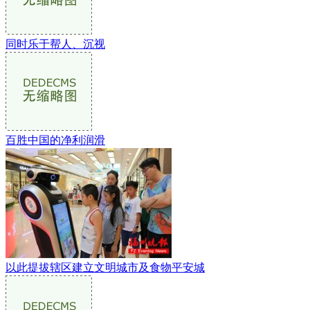
同时乐于帮人、沉视
百胜中国的净利润滑
以此提拔辖区建立文明城市及食物平安城