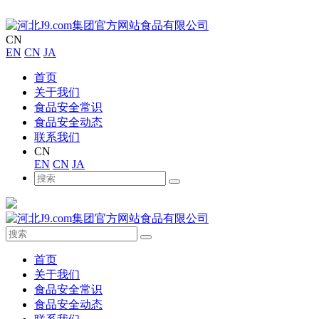
CN
EN
CN
JA
首页
关于我们
食品安全常识
食品安全动态
联系我们
CN
EN
CN
JA
首页
关于我们
食品安全常识
食品安全动态